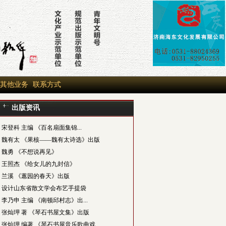
其他业务
联系方式
出版资讯
宋登科 主编 《百名扇面集锦...
魏有太 《果核——魏有太诗选》出版
魏勇 《不想说再见》
王照杰 《给女儿的九封信》
兰溪 《蕙园的春天》出版
设计山东省散文学会布艺手提袋
李乃申 主编 《南顿邱村志》出...
张灿玾 著 《琴石书屋文集》出版
张灿玾 编著 《琴石书屋音乐歌曲戏...