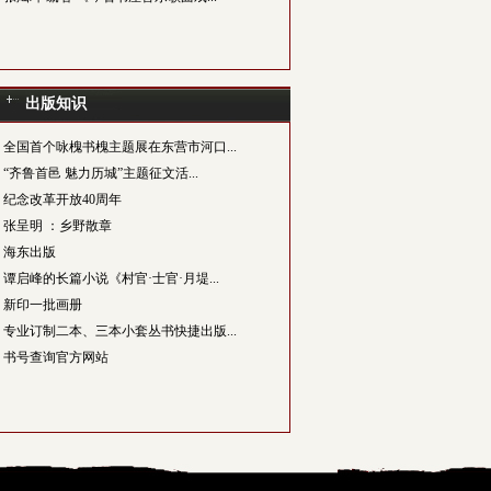
出版知识
全国首个咏槐书槐主题展在东营市河口...
“齐鲁首邑 魅力历城”主题征文活...
纪念改革开放40周年
张呈明 ：乡野散章
海东出版
谭启峰的长篇小说《村官·士官·月堤...
新印一批画册
专业订制二本、三本小套丛书快捷出版...
书号查询官方网站