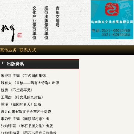
其他业务
联系方式
出版资讯
宋登科 主编 《百名扇面集锦...
魏有太 《果核——魏有太诗选》出版
魏勇 《不想说再见》
王照杰 《给女儿的九封信》
兰溪 《蕙园的春天》出版
设计山东省散文学会布艺手提袋
李乃申 主编 《南顿邱村志》出...
张灿玾 著 《琴石书屋文集》出版
张灿玾 编著 《琴石书屋音乐歌曲戏...