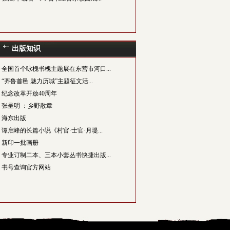
出版知识
全国首个咏槐书槐主题展在东营市河口...
“齐鲁首邑 魅力历城”主题征文活...
纪念改革开放40周年
张呈明 ：乡野散章
海东出版
谭启峰的长篇小说《村官·士官·月堤...
新印一批画册
专业订制二本、三本小套丛书快捷出版...
书号查询官方网站