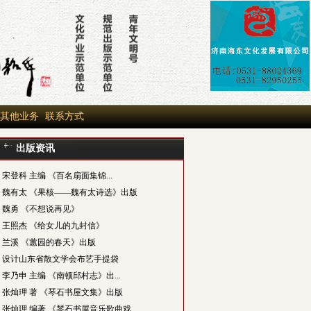
其他业务
联系方式
出版资讯
宋登科 主编 《百名扇面集锦...
魏有太 《果核——魏有太诗选》出版
魏勇 《不想说再见》
王照杰 《给女儿的九封信》
兰溪 《蕙园的春天》出版
设计山东省散文学会布艺手提袋
李乃申 主编 《南顿邱村志》出...
张灿玾 著 《琴石书屋文集》出版
张灿玾 编著 《琴石书屋音乐歌曲戏...