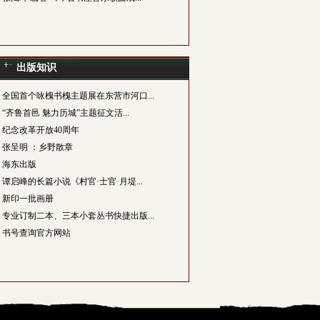
出版知识
全国首个咏槐书槐主题展在东营市河口...
“齐鲁首邑 魅力历城”主题征文活...
纪念改革开放40周年
张呈明 ：乡野散章
海东出版
谭启峰的长篇小说《村官·士官·月堤...
新印一批画册
专业订制二本、三本小套丛书快捷出版...
书号查询官方网站